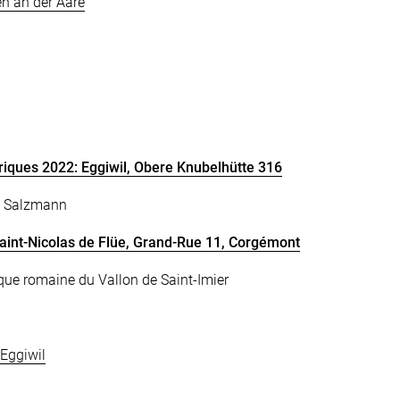
n an der Aare
iques 2022: Eggiwil, Obere Knubelhütte 316
us Salzmann
 Saint-Nicolas de Flüe, Grand-Rue 11, Corgémont
ique romaine du Vallon de Saint-Imier
Eggiwil