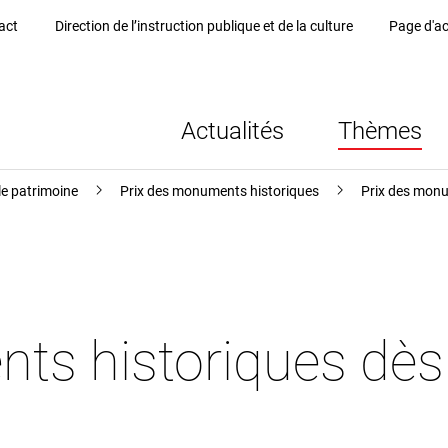
act
Direction de l’instruction publique et de la culture
Page d'ac
Actualités
Thèmes
le patrimoine
Prix des monuments historiques
Prix des monu
ts historiques dè